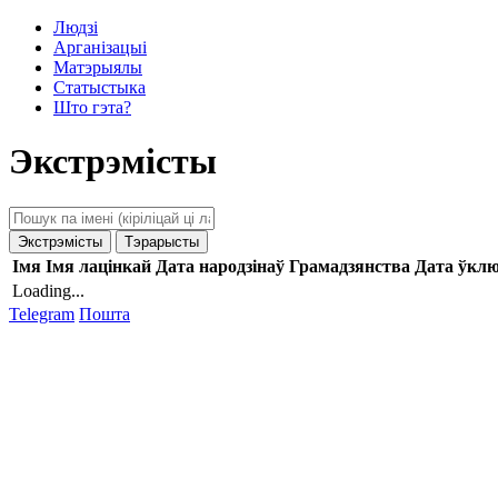
Людзі
Арганізацыі
Матэрыялы
Статыстыка
Што гэта?
Экстрэмісты
Экстрэмісты
Тэрарысты
Імя
Імя лацінкай
Дата народзінаў
Грамадзянства
Дата ўкл
Loading...
Telegram
Пошта