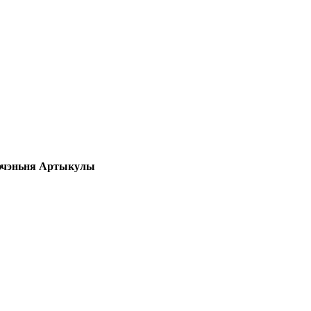
ючэньня
Артыкулы